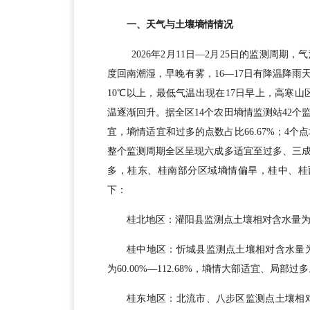
一、天气与土壤墒情情况
2026年2月11日—2月25日的监测周
度回南潮湿，早晚有雾，16—17日有降温降雨
10℃以上，最低气温出现在17日早上，高寒山区
温逐渐回升。据全区14个农田墒情监测站42个
宜，墒情适宜和过多的点数占比66.67%；4个
整个监测周期全区呈现六成多适宜至过多、三
多，桂东、桂南部分区域墒情偏旱，桂中、桂西
下：
桂北地区：灌阳县监测点土壤相对含水量为97.
桂中地区：忻城县监测点土壤相对含水量为6
为60.00%—112.68%，墒情大部适宜、局部过
桂东地区：北流市、八步区监测点土壤相对含