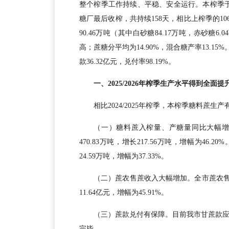
整个榨季工作持续、平稳、安全运行。本榨季于20
糖厂最后收榨，共持续158天，相比上榨季的10
90.46万吨（其中白砂糖84.17万吨，赤砂糖
高；蔗糖分平均为14.90%，混合糖产率13.15%
款36.32亿元，兑付率98.19%。
一、2025/2026年榨季生产水平得到全面提
相比2024/2025年榨季，本榨季糖料蔗生
（一）糖料蔗入榨量、产糖量同比大幅增加。全
470.83万吨，增长217.56万吨，增幅为46.20
24.59万吨，增幅为37.33%。
（二）蔗农售蔗收入大幅增加。全市蔗农售蔗收入
11.64亿元，增幅为45.91%。
（三）蔗款兑付有保障。目前我市甘蔗款应付36
完毕。