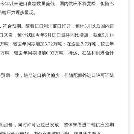
吨。叠加今年以来进口食糖数量偏低，国内供应不算宽松；但随巴
给端压力逐步显现。
万吨，符合预期。随着进口利润窗口打开，预计5月以后国内进
口来看，预计我国今年5月进口量将同比增加。截至5月14
7万吨，较去年同期增加5.72万吨；在途量为7万吨，较去年
92万吨，较去年同期增加6.92万吨，待运、在途和到港合计
，与预期一致，短期进口糖仍偏少，但随配额外进口许可证陆
船点价，同时许可证也已发放，整体来看进口端供应预期
回报比会比较好，内外正套逻辑回归，内盘压力向下。