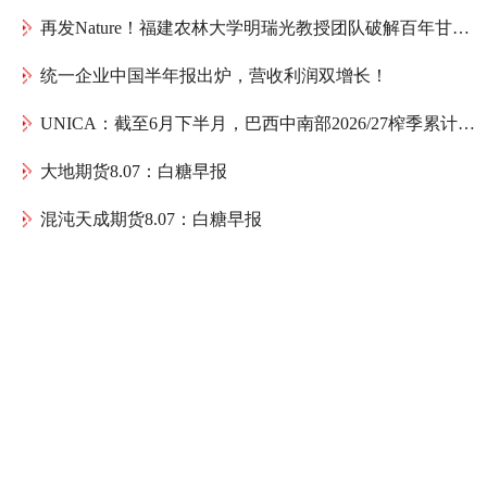
再发Nature！福建农林大学明瑞光教授团队破解百年甘蔗育种谜题：母本如何送出一份“双倍遗传礼物”
统一企业中国半年报出炉，营收利润双增长！
UNICA：截至6月下半月，巴西中南部2026/27榨季累计产糖1075.4万吨，同比减少152万吨
大地期货8.07：白糖早报
混沌天成期货8.07：白糖早报