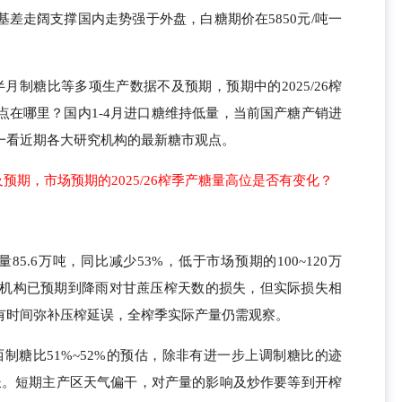
差走阔支撑国内走势强于外盘，白糖期价在5850元/吨一
月制糖比等多项生产数据不及预期，预期中的2025/26榨
点在哪里？国内1-4月进口糖维持低量，当前国产糖产销进
一看近期各大研究机构的最新糖市观点。
预期，市场预期的2025/26榨季产糖量高位是否有变化？
5.6万吨，同比减少53%，低于市场预期的100~120万
。前期机构已预期到降雨对甘蔗压榨天数的损失，但实际损失相
有时间弥补压榨延误，全榨季实际产量仍需观察。
巴西制糖比51%~52%的预估，除非有进一步上调制糖比的迹
期增长。短期主产区天气偏干，对产量的影响及炒作要等到开榨