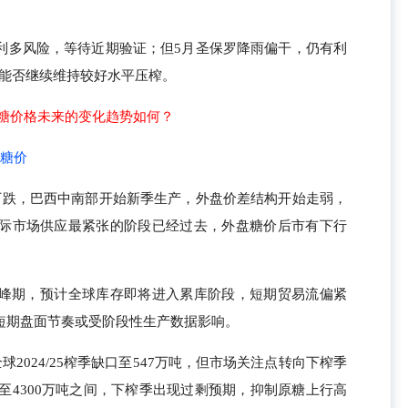
利多风险，等待近期验证；但5月圣保罗降雨偏干，仍有利
周报能否继续维持较好水平压榨。
原糖价格未来的变化趋势如何？
折糖价
下跌，巴西中南部开始新季生产，外盘价差结构开始走弱，
际市场供应最紧张的阶段已经过去，外盘糖价后市有下行
峰期，预计全球库存即将进入累库阶段，短期贸易流偏紧
短期盘面节奏或受阶段性生产数据影响。
球2024/25榨季缺口至547万吨，但市场关注点转向下榨季
0至4300万吨之间，下榨季出现过剩预期，抑制原糖上行高