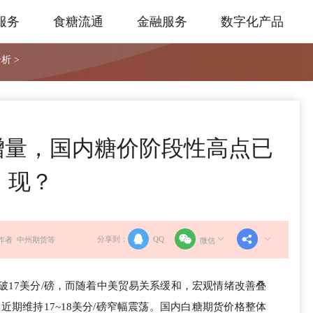
服务
食糖流通
金融服务
数字化产品
析 >
期增量，国内糖价阶段性高点已
现？
分享到：
QQ
作者 中州期货等
微信
跌破17美分/磅，而随着中美贸易关系缓和，宏观情绪改善叠
近期维持17~18美分/磅窄幅震荡。国内白糖期货价格整体