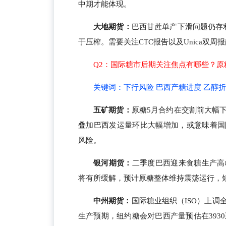
中期才能体现。
大地期货：
巴西甘蔗单产下滑问题仍存
于压榨。需要关注CTC报告以及Unica双
Q2：国际糖市后期关注焦点有哪些？
关键词：下行风险 巴西产糖进度 乙醇
五矿期货
：
原糖5月合约在交割前大幅
叠加巴西发运量环比大幅增加，或意味着国
风险。
银河期货：
二季度巴西迎来食糖生产高
将有所缓解，预计原糖整体维持震荡运行，
中州期货：
国际糖业组织（ISO）上调全
生产预期，纽约糖会对巴西产量预估在393