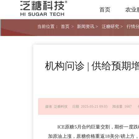
首页
农业
当前位置：
首页
>
新闻资讯 >
泛糖研究 >
行情分
机构问诊 | 供给预
媒体 泛糖科技
日期 2025-05-21 09:05
阅读量 1667
ICE原糖5月合约巨量交割，期价一度
加原油上涨，原糖价格重返18美分/磅上方，