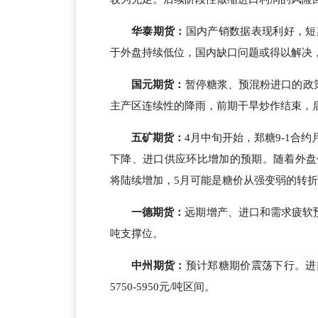
华泰期货
：
国内产销数据表现利好，短
于外盘持续低位，国内缺口问题或得以解决
国元期货：
暂停糖浆、预混粉进口的政策
主产区连续性的降雨，前期干旱炒作结束，
五矿期货：
4月中旬开始，郑糖9-1合
下降、进口供应环比增加的预期。随着外盘
将陆续增加，5月可能是糖价从强变弱的转
一德期货：
远期增产、进口和需求疲软预期
吨支撑位。
中州期货：
预计郑糖期价震荡下行。进
5750-5950元/吨区间。