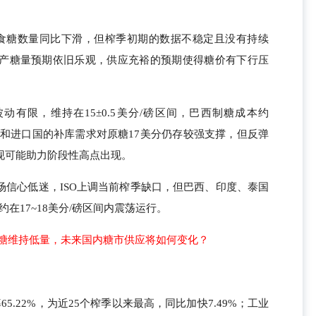
食糖数量同比下滑，但榨季初期的数据不稳定且没有持续
产糖量预期依旧乐观，供应充裕的预期使得糖价有下行压
动有限，维持在15±0.5美分/磅区间，巴西制糖成本约
乙醇底和进口国的补库需求对原糖17美分仍存较强支撑，但反弹
现可能助力阶段性高点出现。
场信心低迷，ISO上调当前榨季缺口，但巴西、印度、泰国
约在17~18美分/磅区间内震荡运行。
口糖维持低量，未来国内糖市供应将如何变化？
5.22%，为近25个榨季以来最高，同比加快7.49%；工业