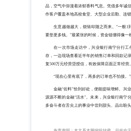
品，空气中弥漫着浓郁香料气息。凭借多年诚
作客户覆盖本地高校食堂、大型企业后勤、连
生意越做越大，烦恼却随之而来。“一般1
要垫更多钱。”最紧张的时候，资金链绷得像一
在一次市场走访中，兴业银行南宁分行工
存，一边现场查看近半年的销售订单和回款记
复500万元经营贷授信，有效保障店面正常经营
“现在心里有底了，再多的订单也不怕接。
金融“佐料”恰到好处，便能提味增鲜。兴
源源不断的金融“活水”。未来，兴业银行南宁
多奋斗者在舌尖上的事业中尝到甜头、品出盼
免责声明：本文系本网编辑转载，目的在