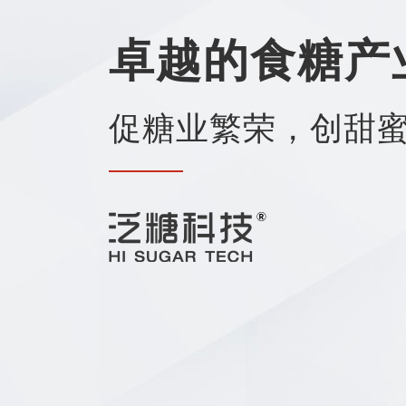
卓越的食糖产
促糖业繁荣，创甜