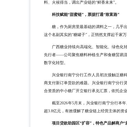
料、火候得当，调出产业链的“鲜香未来”。
科技赋能“甜蜜链”，票据打通“致富路”
糖，作为厨房里最基础的调料之一，几乎
这个名副其实的“糖罐子”，正悄然支撑起千家
广西糖业持续向高端化、智能化、绿色化转
先行者——公司聚焦糖料种植生产和食糖贸易
数字化转型。
兴业银行南宁分行工作人员初次接触泛糖
商支付新订单货款的难题。兴业银行南宁分行
合资质的中小糖厂开立银行承兑汇票，依托企
截至2026年5月末，兴业银行南宁分行本
超3.8亿元，有效缓解了糖业链上经营主体的资
项目贷款助园区“扩容”，特色产品解商户“