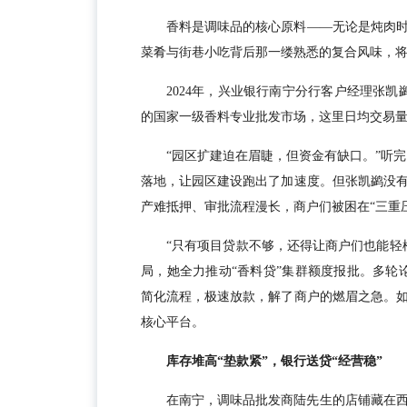
香料是调味品的核心原料——无论是炖肉
菜肴与街巷小吃背后那一缕熟悉的复合风味，
2024年，兴业银行南宁分行客户经理张凯
的国家一级香料专业批发市场，这里日均交易量
“园区扩建迫在眉睫，但资金有缺口。”听完
落地，让园区建设跑出了加速度。但张凯鹢没
产难抵押、审批流程漫长，商户们被困在“三重
“只有项目贷款不够，还得让商户们也能轻
局，她全力推动“香料贷”集群额度报批。多轮论
简化流程，极速放款，解了商户的燃眉之急。如
核心平台。
库存堆高“垫款紧”，银行送贷“经营稳”
在南宁，调味品批发商陆先生的店铺藏在