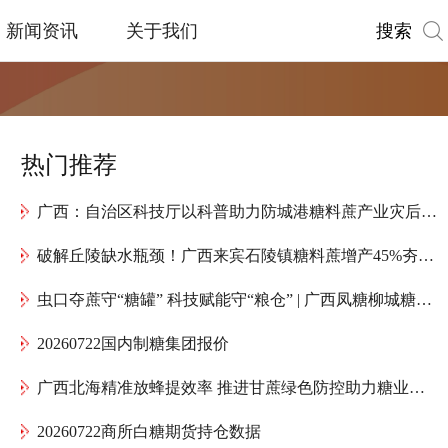
搜索
新闻资讯
关于我们
热门推荐
广西：自治区科技厅以科普助力防城港糖料蔗产业灾后复产
破解丘陵缺水瓶颈！广西来宾石陵镇糖料蔗增产45%夯实产业根基
虫口夺蔗守“糖罐” 科技赋能守“粮仓” | 广西凤糖柳城糖厂全力护航“甜蜜产业”高质量发展
20260722国内制糖集团报价
广西北海精准放蜂提效率 推进甘蔗绿色防控助力糖业提质增效
20260722商所白糖期货持仓数据