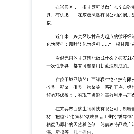
在兴宾区，一根甘蔗可以做什么？白砂
具、有机肥……在东糖凤凰有限公司的展厅
接。
近年来，兴宾区以甘蔗为起点的循环经
化为酵母；蔗叶转化为饲料……“一根甘蔗”
看似无用的甘蔗渣能做成什么？答案就
一次性餐具，都有可能是用甘蔗渣制成的。
在位于城厢镇的广西绿联生物科技有限
碎浆、配浆、供浆、捞浆等一系列工序。经
解的环保餐具，实现了资源的高效利用与环
在来宾市百盛生物科技有限公司，制糖
材，把糖业‘边角料’做成食品工业的‘香饽
糖蜜为原料的天然着色剂，凭借独特品质广
海、新疆等十几个省份。