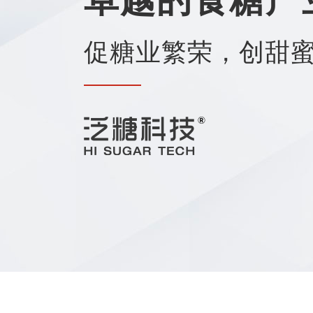
促糖业繁荣，创甜