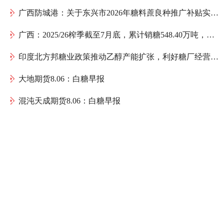
广西防城港：关于东兴市2026年糖料蔗良种推广补贴实际发放公示
广西：2025/26榨季截至7月底，累计销糖548.40万吨，工业库存221.34万吨
印度北方邦糖业政策推动乙醇产能扩张，利好糖厂经营与蔗农增收
大地期货8.06：白糖早报
混沌天成期货8.06：白糖早报