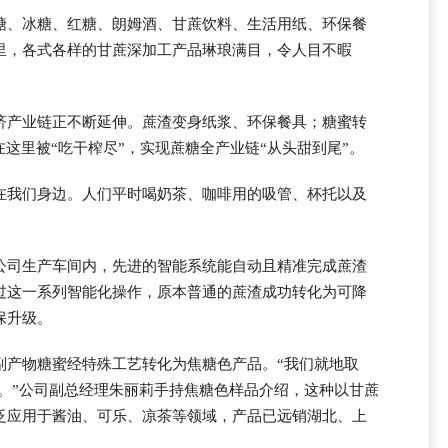
糖、冰糖、红糖、朗姆酒、甘蔗饮料、生活用纸、环保餐
里，各式各样的甘蔗深加工产品琳琅满目，令人目不暇
济产业链正不断延伸。蔗渣变身纸浆、环保餐具；糖蜜转
在这里被“吃干榨尽”，实现蔗糖全产业链“从头甜到尾”。
在我们身边。人们平时喝奶茶、咖啡用的吸管、杯托以及
公司生产车间内，先进的智能系统能自动且精准完成蔗渣
过这一系列智能化操作，原本普通的蔗渣成功转化为可降
保升级。
副产物糖蜜经特殊工艺转化为焦糖色产品。“我们就地取
饽’。”公司副总经理朱丽莉手持焦糖色样品介绍，这种以甘蔗
泛应用于酱油、可乐、凉茶等领域，产品已远销湖北、上