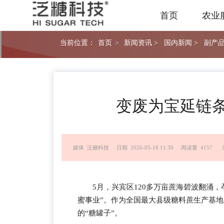
首页
农业
当前位置：
首页
>
新闻资讯 >
国内新闻 >
副产品
变废为宝延链条
媒体 泛糖科技
日期 2026-05-18 11:30
阅读量 4157
5月，兴宾区120多万亩蔗海碧波翻涌
蜜事业”。作为全国最大县级糖料蔗生产基地
的“糖罐子”。