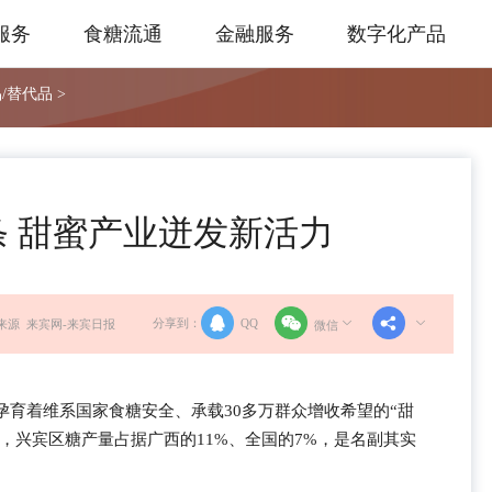
服务
食糖流通
金融服务
数字化产品
/替代品 >
 甜蜜产业迸发新活力
分享到：
QQ
来源 来宾网-来宾日报
微信
，孕育着维系国家食糖安全、承载30多万群众增收希望的“甜
，兴宾区糖产量占据广西的11%、全国的7%，是名副其实