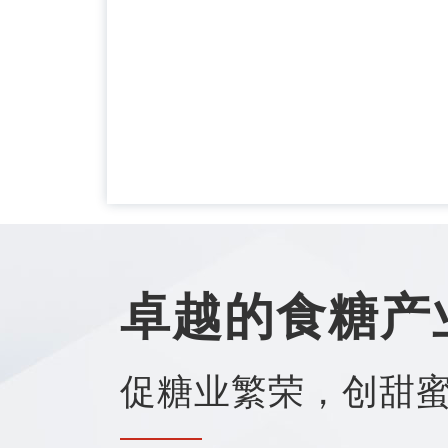
卓越的食糖产
促糖业繁荣，创甜