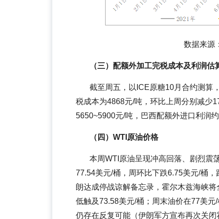
数据来源：郑
（三）配额外加工完税成本及利润估
截至周五，以ICE原糖10月合约测算
税成本为4868元/吨，环比上周分别减少
5650~5900元/吨，巴西配额外进口利润约为
（四）WTI原油价格
本周WTI原油呈现冲高回落、剧烈震荡走
77.54美元/桶，周环比下跌6.75美元/桶
朗达成停战谅解备忘录，霍尔木兹海峡将
低触及73.58美元/桶；周末油价在77
仍存在反复可能（伊朗军方宣布再次关闭