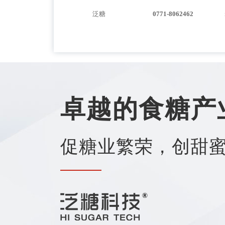
泛糖
0771-8062462
卓越的食糖产
促糖业繁荣，创甜