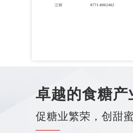
泛糖
0771-8062462
卓越的食糖产
促糖业繁荣，创甜