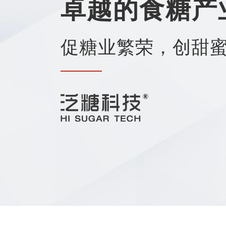
卓越的食糖产
促糖业繁荣，创甜