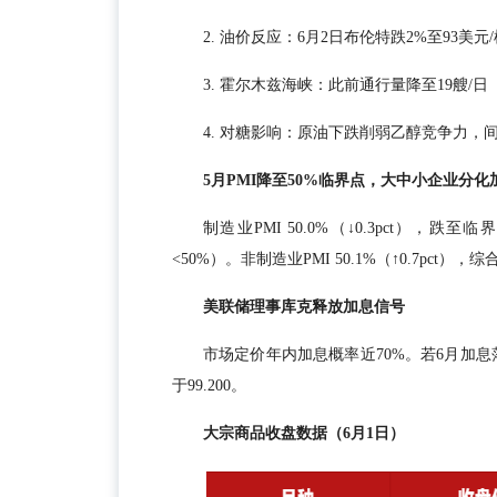
2. 油价反应：6月2日布伦特跌2%至93美元
3. 霍尔木兹海峡：此前通行量降至19艘/
4. 对糖影响：原油下跌削弱乙醇竞争力，间接利
5月PMI降至50%临界点，大中小企业分化
制造业PMI 50.0%（↓0.3pct），跌至临
<50%）。非制造业PMI 50.1%（↑0.7pct），综合
美联储理事库克释放加息信号
市场定价年内加息概率近70%。若6月加息
于99.200。
大宗商品收盘数据（6月1日）