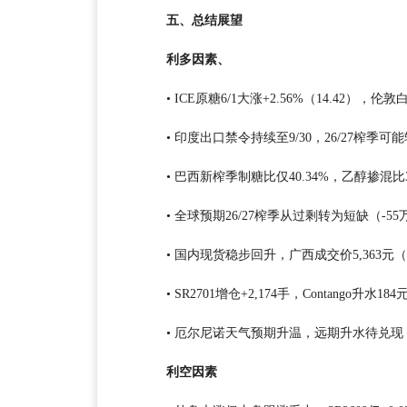
五、总结展望
利多因素、
• ICE原糖6/1大涨+2.56%（14.42），
• 印度出口禁令持续至9/30，26/27榨季
• 巴西新榨季制糖比仅40.34%，乙醇掺混比
• 全球预期26/27榨季从过剩转为短缺（-55
• 国内现货稳步回升，广西成交价5,363元
• SR2701增仓+2,174手，Contango升水184
• 厄尔尼诺天气预期升温，远期升水待兑现
利空因素