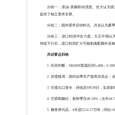
分歧一：原油-原糖联动强度。光大认为
提供了独立需求支撑。
分歧二：国内需求启动时点。兴业认为夏季
分歧三：进口利润冲击力度。方正中期认为
持续下行后，进口利润扩大可能刺激配额外采
共识要点归纳
1. 区间判断：SR2609震荡区间5,400—5,50
2. 供需格局：国内旧季丰产致库存高企；全
3. 印度出口禁令：持续至9月30日，实质影
4. 巴西制糖比：新榨季仅40.34%（去年4
5. 糖浆替代品：4月进口14.27万吨（同比