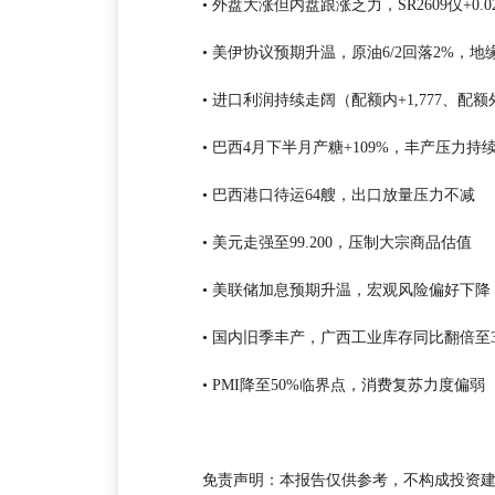
• 外盘大涨但内盘跟涨乏力，SR2609仅+0.
• 美伊协议预期升温，原油6/2回落2%，
• 进口利润持续走阔（配额内+1,777、配
• 巴西4月下半月产糖+109%，丰产压力持
• 巴西港口待运64艘，出口放量压力不减
• 美元走强至99.200，压制大宗商品估值
• 美联储加息预期升温，宏观风险偏好下降
• 国内旧季丰产，广西工业库存同比翻倍至3
• PMI降至50%临界点，消费复苏力度偏弱
免责声明：本报告仅供参考，不构成投资