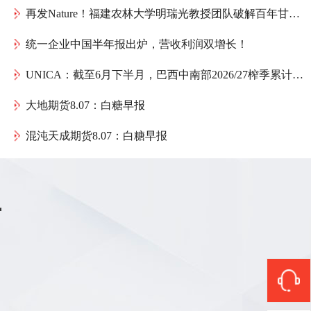
再发Nature！福建农林大学明瑞光教授团队破解百年甘蔗育种谜题：母本如何送出一份“双倍遗传礼物”
统一企业中国半年报出炉，营收利润双增长！
UNICA：截至6月下半月，巴西中南部2026/27榨季累计产糖1075.4万吨，同比减少152万吨
大地期货8.07：白糖早报
混沌天成期货8.07：白糖早报
商