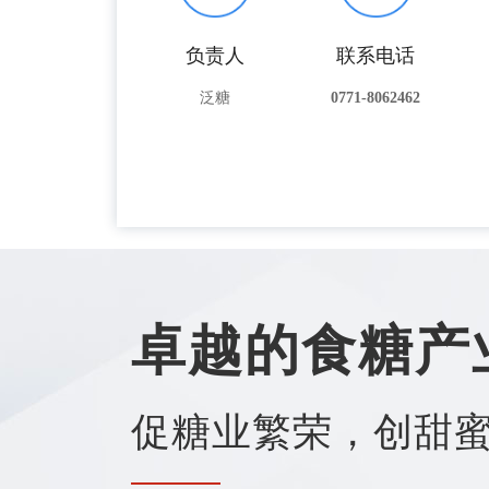
负责人
联系电话
泛糖
0771-8062462
卓越的食糖产
促糖业繁荣，创甜