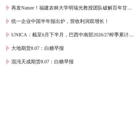
再发Nature！福建农林大学明瑞光教授团队破解百年甘蔗育种谜题：母本如何送出一份“双倍遗传礼物”
统一企业中国半年报出炉，营收利润双增长！
UNICA：截至6月下半月，巴西中南部2026/27榨季累计产糖1075.4万吨，同比减少152万吨
大地期货8.07：白糖早报
混沌天成期货8.07：白糖早报