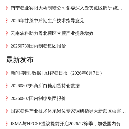
南宁糖业宾阳大桥制糖公司党委深入受灾蔗区调研 统筹推进甘蔗灾后复产工作
2026年甘蔗中后期生产技术指导意见
云南农科助力粤北蔗区甘蔗产业提质增效
20260730国内制糖集团报价
最新发布
新闻·期现·数据 | AI智糖日报（2026年8月7日）
20260807郑商所白糖期货持仓数据
20260807国内制糖集团报价
国家糖料产业技术体系岗位专家调研指导大新蔗区虫害防治
ISMA与NFCSF提议提前开启2026/27榨季，加强国内食糖供应