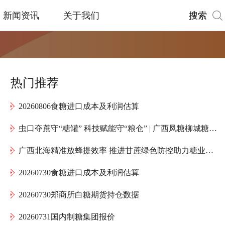
搜索
新闻资讯
关于我们
热门推荐
20260806食糖进口成本及利润估算
虫口夺蔗守“糖罐” 科技赋能守“粮仓” | 广西凤糖柳城糖厂全力护航“甜蜜产业”高质量发展
广西北海精准放蜂提效率 推进甘蔗绿色防控助力糖业提质增效
20260730食糖进口成本及利润估算
20260730郑商所白糖期货持仓数据
20260731国内制糖集团报价