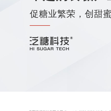
促糖业繁荣，创甜