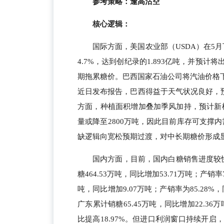
参考策略：逢高沽空
核心逻辑：
国际方面，美国农业部（USDA）在5月
4.7%，达到创纪录的1.893亿吨，并预
期拖累糖价。巴西国家石油公司将汽油价格下
近日发布报告，巴西得益于天气状况良好，预
方面，种植面积增加叠加季风加持，预计新榨
量或降至2800万吨，因此目前库存可支撑内
缺逻辑向宽松预期过渡，对中长期糖价形成
国内方面，目前，国内白糖销售进度较
糖464.53万吨，同比增加53.71万吨；产销率
吨，同比增加9.07万吨；产销率为85.28%，
广东累计销糖65.45万吨，同比增加22.36
比提高18.97%。但进口利润窗口持续开