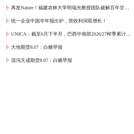
再发Nature！福建农林大学明瑞光教授团队破解百年甘蔗育种谜题：母本如何送出一份“双倍遗传礼物”
统一企业中国半年报出炉，营收利润双增长！
UNICA：截至6月下半月，巴西中南部2026/27榨季累计产糖1075.4万吨，同比减少152万吨
大地期货8.07：白糖早报
混沌天成期货8.07：白糖早报