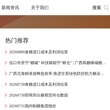
搜索
新闻资讯
关于我们
热门推荐
20260806食糖进口成本及利润估算
虫口夺蔗守“糖罐” 科技赋能守“粮仓” | 广西凤糖柳城糖厂全力护航“甜蜜产业”高质量发展
广西北海精准放蜂提效率 推进甘蔗绿色防控助力糖业提质增效
20260730食糖进口成本及利润估算
20260730郑商所白糖期货持仓数据
20260731国内制糖集团报价