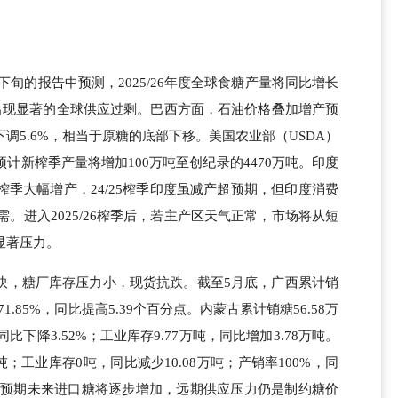
下旬的报告中预测，2025/26年度全球食糖产量将同比增长
计将出现显著的全球供应过剩。巴西方面，石油价格叠加增产预
调5.6%，相当于原糖的底部下移。美国农业部（USDA）
计新榨季产量将增加100万吨至创纪录的4470万吨。印度
季大幅增产，24/25榨季印度虽减产超预期，但印度消费
需。进入2025/26榨季后，若主产区天气正常，市场将从短
显著压力。
快，糖厂库存压力小，现货抗跌。截至5月底，广西累计销
71.85%，同比提高5.39个百分点。内蒙古累计销糖56.58万
同比下降3.52%；工业库存9.77万吨，同比增加3.78万吨。
万吨；工业库存0吨，同比减少10.08万吨；产销率100%，同
启，预期未来进口糖将逐步增加，远期供应压力仍是制约糖价