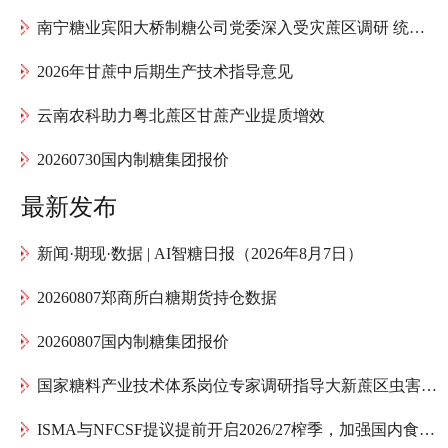
南宁糖业宾阳大桥制糖公司党委深入受灾蔗区调研 统筹推进甘蔗灾后复产工作
2026年甘蔗中后期生产技术指导意见
云南农科助力粤北蔗区甘蔗产业提质增效
20260730国内制糖集团报价
最新发布
新闻·期现·数据 | AI智糖日报（2026年8月7日）
20260807郑商所白糖期货持仓数据
20260807国内制糖集团报价
国家糖料产业技术体系岗位专家调研指导大新蔗区虫害防治
ISMA与NFCSF提议提前开启2026/27榨季，加强国内食糖供应