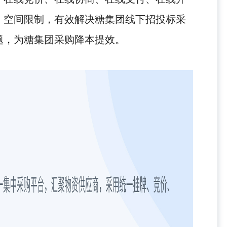
、空间限制，有效解决糖集团线下招投标采
题，为糖集团采购降本提效。