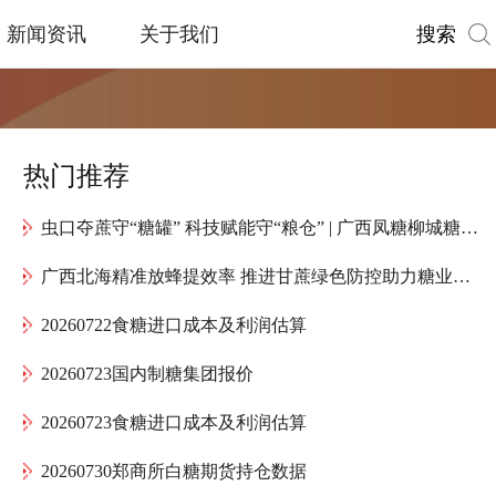
搜索
新闻资讯
关于我们
热门推荐
虫口夺蔗守“糖罐” 科技赋能守“粮仓” | 广西凤糖柳城糖厂全力护航“甜蜜产业”高质量发展
广西北海精准放蜂提效率 推进甘蔗绿色防控助力糖业提质增效
20260722食糖进口成本及利润估算
20260723国内制糖集团报价
20260723食糖进口成本及利润估算
20260730郑商所白糖期货持仓数据