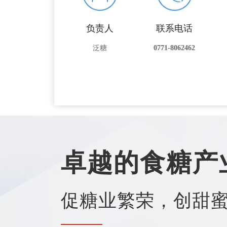
负责人
联系电话
泛糖
0771-8062462
卓越的食糖产
促糖业繁荣，创甜