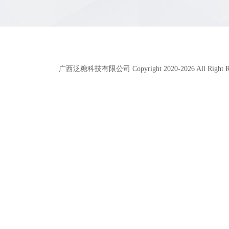
广西泛糖科技有限公司 Copyright 2020-
2026
All Right 