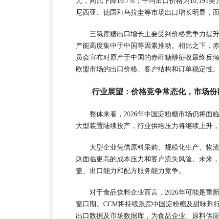
元，同比下降16.7%；平均出口价格为10,19
尼西亚、德国和乌拉圭等市场出口增长明显，
三氯蔗糖出口增长主要受到价格竞争力提
产能高度集中于中国等因素推动。相比之下，赤藓
员会宣布对原产于中国的赤藓糖醇征收最终反倾销税
欧盟市场的出口价格、客户结构和订单稳定性
行业展望：价格竞争常态化，市场份
整体来看，2026年中国淀粉糖市场仍将面
大型装置陆续投产，行业供给压力将继续上升
大型企业凭借原料采购、规模化生产、物
则面临更高的成本压力和客户流失风险。未来
盖、出口能力和配方服务能力竞争。
对于食品饮料企业而言，2026年可能是
窗口期。CCM将持续跟踪中国淀粉糖及甜味剂
出口数据及市场数据库，为食品企业、原料供