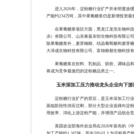
进入2026年，淀粉糖行业扩产并未明显放
产能约234万吨，其中果葡糖浆仍是新增投资最
在果葡糖浆项目方面，黑龙江龙浩生物科
凉）有限公司、山东泰嘉东恒生物科技有限公
除果葡糖浆外，麦芽糊精、结晶葡萄糖和麦芽
大泽成生物科技有限公司、富锦粮都生物科技
果葡糖浆在饮料、乳制品、烘焙、调味品
将成为竞争最激烈的淀粉糖品类之一。
玉米深加工压力推动龙头企业向下游
淀粉糖行业扩产的背后，是玉米深加工行
面临阶段性供应过剩，部分大型企业选择向淀
用效率、消化上游淀粉产能，并增强产品组合
美国农业部海外农业局在2026年发布的《
加工产能约1.3亿吨，其中70%以上为淀粉基产能