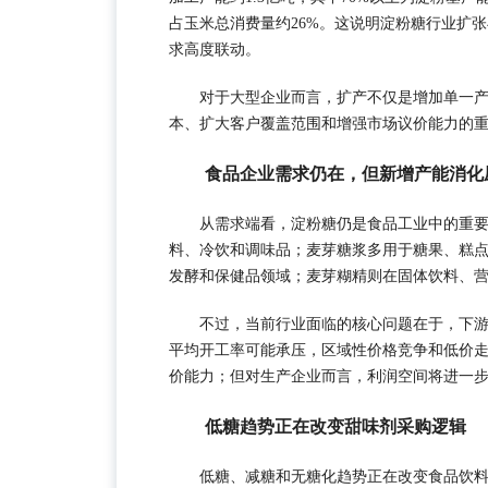
占玉米总消费量约26%。这说明淀粉糖行业扩
求高度联动。
对于大型企业而言，扩产不仅是增加单一
本、扩大客户覆盖范围和增强市场议价能力的
食品企业需求仍在，但新增产能消化
从需求端看，淀粉糖仍是食品工业中的重
料、冷饮和调味品；麦芽糖浆多用于糖果、糕
发酵和保健品领域；麦芽糊精则在固体饮料、
不过，当前行业面临的核心问题在于，下
平均开工率可能承压，区域性价格竞争和低价
价能力；但对生产企业而言，利润空间将进一
低糖趋势正在改变甜味剂采购逻辑
低糖、减糖和无糖化趋势正在改变食品饮