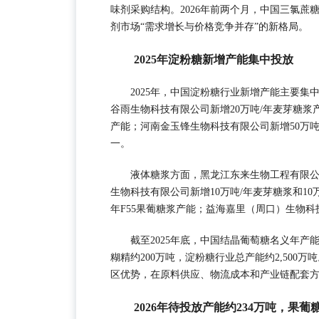
味剂采购结构。2026年前两个月，中国三氯
剂市场“需求增长与价格竞争并存”的新格局。
2025年淀粉糖新增产能集中投放
2025年，中国淀粉糖行业新增产能主要
谷雨生物科技有限公司新增20万吨/年麦芽糖浆
产能；河南金玉锋生物科技有限公司新增50万
一。
液体糖浆方面，黑龙江东来生物工程有限公司
生物科技有限公司新增10万吨/年麦芽糖浆和10
年F55果葡糖浆产能；益海嘉里（周口）生物科技
截至2025年底，中国结晶葡萄糖名义年产能
糊精约200万吨，淀粉糖行业总产能约2,50
区优势，在原料供应、物流成本和产业链配套
2026年待投放产能约234万吨，果