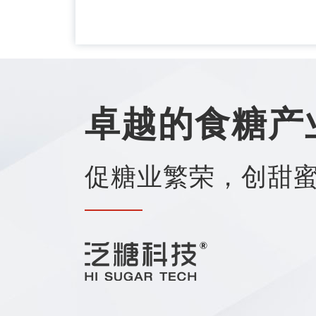
卓越的食糖产
促糖业繁荣，创甜