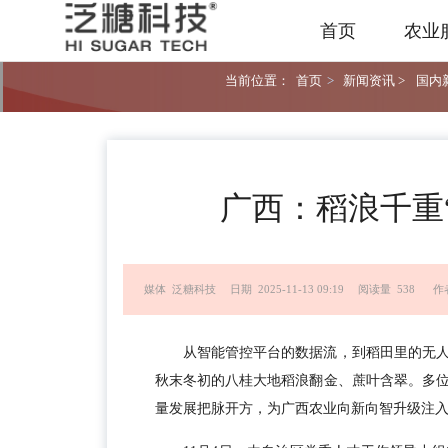
首页
农业
当前位置：
首页
>
新闻资讯 >
国内新
广西：稻浪千重“
媒体 泛糖科技
日期 2025-11-13 09:19
阅读量 538
作
从智能管控平台的数据流，到稻田里的无
秋末冬初的八桂大地稻浪翻金、蔗叶含翠。多
量发展把脉开方，为广西农业向新向智升级注