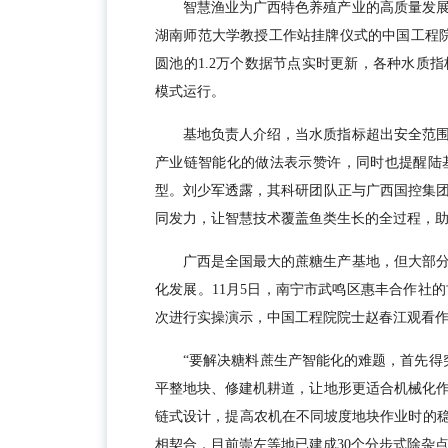
智慧渔业为广西特色养殖产业的高质量发
湖南师范大学教授工作站挂牌仪式的中国工程院
圆池的1.2万个数据节点实时更新，各种水质
模式运行。
基地负责人介绍，当水质指标超出安全范
产业链智能化的做法表示赞许，同时也提醒陆
型。刘少军透露，其科研团队正与广西国控集
同发力，让智慧技术覆盖鱼类生长的全过程，
广西是全国最大的蔗糖生产基地，但大部
化发展。11月5日，南宁市武鸣区惠丰合作社
次进行实操演示，中国工程院院士赵春江观看
“要解决糖料蔗生产智能化的难题，首先得
平整地块、修建机耕道，让地形更适合机械化
链式设计，提高农机在不同坡度地块作业时的稳
相契合，目前崇左等地已建成30个分步式除杂