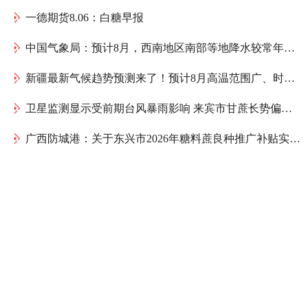
一德期货8.06：白糖早报
中国气象局：预计8月，西南地区南部等地降水较常年同期偏多，存在阶段性暴雨洪涝等风险
新疆最新气候趋势预测来了！预计8月高温范围广、时间长
卫星监测显示受前期台风暴雨影响 来宾市甘蔗长势偏弱 需加强管理
广西防城港：关于东兴市2026年糖料蔗良种推广补贴实际发放公示