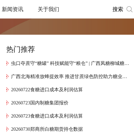
搜索
新闻资讯
关于我们
热门推荐
虫口夺蔗守“糖罐” 科技赋能守“粮仓” | 广西凤糖柳城糖厂全力护航“甜蜜产业”高质量发展
广西北海精准放蜂提效率 推进甘蔗绿色防控助力糖业提质增效
20260722食糖进口成本及利润估算
20260723国内制糖集团报价
20260723食糖进口成本及利润估算
20260730郑商所白糖期货持仓数据