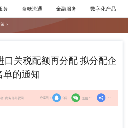
服务
食糖流通
金融服务
数字化产品
策 >
食糖进口关税配额再分配 拟分配企
名单的通知
分享到：
QQ
者 商务部外贸司
微信