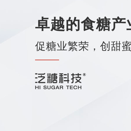
卓越的食糖产
促糖业繁荣，创甜