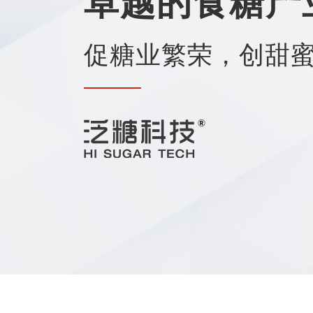
卓越的食糖产
促糖业繁荣，创甜