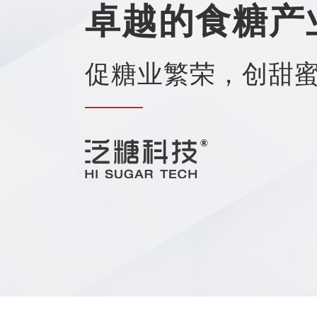
卓越的食糖产
促糖业繁荣，创甜