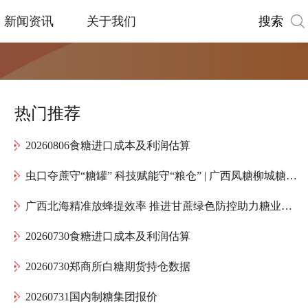
搜索
新闻资讯
关于我们
热门推荐
20260806食糖进口成本及利润估算
虫口夺蔗守“糖罐” 科技赋能守“粮仓” | 广西凤糖柳城糖厂全力护航“甜蜜产业”高质量发展
广西北海精准放蜂提效率 推进甘蔗绿色防控助力糖业提质增效
20260730食糖进口成本及利润估算
20260730郑商所白糖期货持仓数据
20260731国内制糖集团报价