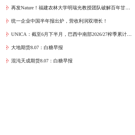
再发Nature！福建农林大学明瑞光教授团队破解百年甘蔗育种谜题：母本如何送出一份“双倍遗传礼物”
统一企业中国半年报出炉，营收利润双增长！
UNICA：截至6月下半月，巴西中南部2026/27榨季累计产糖1075.4万吨，同比减少152万吨
大地期货8.07：白糖早报
混沌天成期货8.07：白糖早报