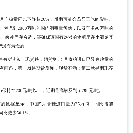
半月产糖量同比下降超20%，后期可能会凸显天气的影响。
。考虑到2800万吨的国内消费量预估，以及至多90万吨的
0万吨。缓冲库存合适，能确保该国有足够的食糖库存来满足其
增产没有悬念的。
差有所收敛，现货跌，期货涨，5月食糖进口已经有放量的
径有两条，第一就是期货反弹，现货不动；第二就是期现齐
持在700元/吨以上，近期最高触及到了799元/吨。
布的数据显示，中国5月食糖进口量为35万吨，同比增加
同比减少50.1%。