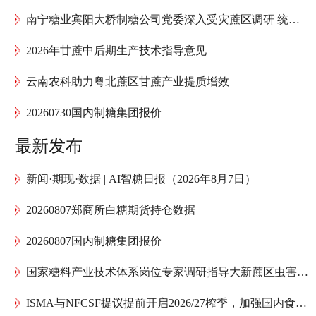
南宁糖业宾阳大桥制糖公司党委深入受灾蔗区调研 统筹推进甘蔗灾后复产工作
2026年甘蔗中后期生产技术指导意见
云南农科助力粤北蔗区甘蔗产业提质增效
20260730国内制糖集团报价
最新发布
新闻·期现·数据 | AI智糖日报（2026年8月7日）
20260807郑商所白糖期货持仓数据
20260807国内制糖集团报价
国家糖料产业技术体系岗位专家调研指导大新蔗区虫害防治
ISMA与NFCSF提议提前开启2026/27榨季，加强国内食糖供应