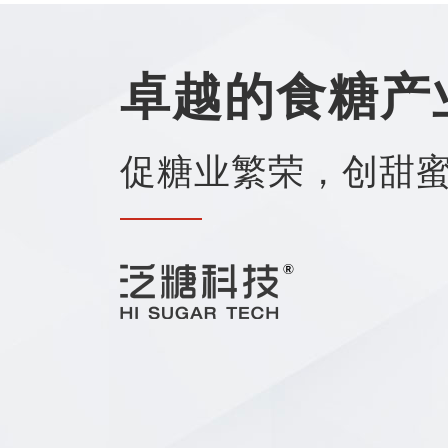
卓越的食糖产
促糖业繁荣，创甜