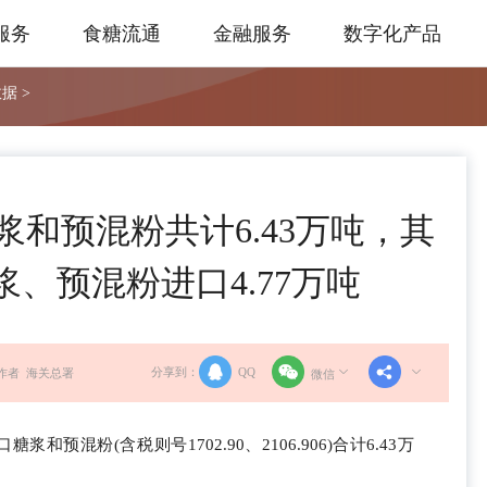
服务
食糖流通
金融服务
数字化产品
据 >
糖浆和预混粉共计6.43万吨，其
糖浆、预混粉进口4.77万吨
分享到：
QQ
作者 海关总署
微信
和预混粉(含税则号1702.90、2106.906)合计6.43万