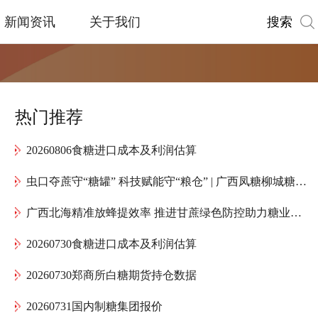
搜索
新闻资讯
关于我们
热门推荐
20260806食糖进口成本及利润估算
虫口夺蔗守“糖罐” 科技赋能守“粮仓” | 广西凤糖柳城糖厂全力护航“甜蜜产业”高质量发展
广西北海精准放蜂提效率 推进甘蔗绿色防控助力糖业提质增效
20260730食糖进口成本及利润估算
20260730郑商所白糖期货持仓数据
20260731国内制糖集团报价