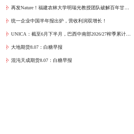
再发Nature！福建农林大学明瑞光教授团队破解百年甘蔗育种谜题：母本如何送出一份“双倍遗传礼物”
统一企业中国半年报出炉，营收利润双增长！
UNICA：截至6月下半月，巴西中南部2026/27榨季累计产糖1075.4万吨，同比减少152万吨
大地期货8.07：白糖早报
混沌天成期货8.07：白糖早报