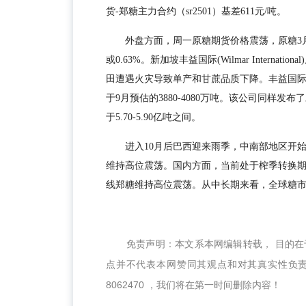
货-郑糖主力合约（sr2501）基差611元/吨。
外盘方面，周一原糖期货价格震荡，原糖3月合
或0.63%。新加坡丰益国际(Wilmar Interna
田遭遇火灾导致单产和甘蔗品质下降。丰益国际表
于9月预估的3880-4080万吨。该公司同样发
于5.70-5.90亿吨之间。
进入10月后巴西迎来雨季，中南部地区开
维持高位震荡。国内方面，当前处于榨季转换
线郑糖维持高位震荡。从中长期来看，全球糖
免责声明：本文系本网编辑转载， 目的
点并不代表本网赞同其观点和对其真实性负责
8062470 ，我们将在第一时间删除内容！