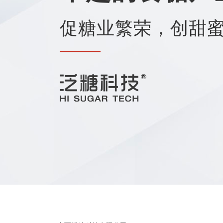
促糖业繁荣，创甜