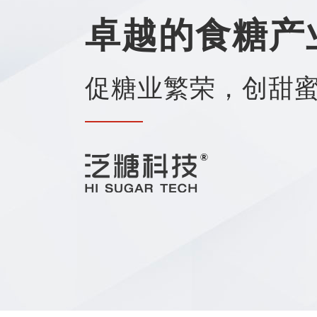
卓越的食糖产
促糖业繁荣，创甜