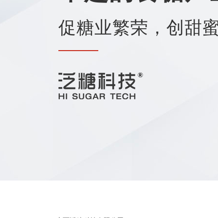
促糖业繁荣，创甜