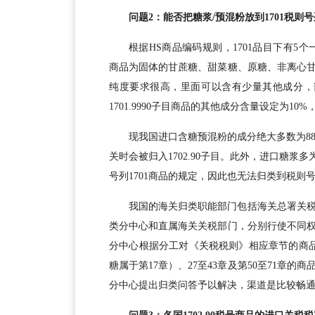
问题2：能否把糖浆/预混粉放到1701税
根据HS商品编码规则，1701品目下有5个一级子目17
商品为固体的甘蔗糖、甜菜糖、原糖、非离心
纯度要求很高，里面可以含有少量其他成分，
1701.9990子目商品的其他成分含量设定为1
现我国进口含糖预混粉的成分绝大多数为88
关时会被归入1702.90子目。此外，进口糖浆
号列1701商品的规定，因此也无法归类到税则号
我国的海关归类职能部门包括海关总署关
类分中心和直属海关关税部门，分别行使不同
分中心根据分工对《关税税则》相应章节的商品
糖属于第17章）、27至43章及第50至71章
分中心提出归类问答予以解决，渠道是比较畅