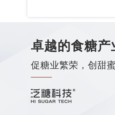
卓越的食糖产
促糖业繁荣，创甜