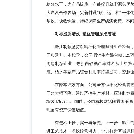
糖分水平，为产品提质、产能提升筑牢源头优
大户及合作农场，完善甘蔗“砍、运、榨”一体
尽收、快收快运，持续保障生产线满负荷、不
对标提质增效 精益管理深挖潜能
黔江制糖坚持以精细化管理赋能生产经营
同步跃升。本榨季，公司累计生产混合糖7.29万
周边制糖企业，等折白砂糖产率排名从上年第
渣、桔水等副产品综合利用率持续提高，资源
在降本增效方面，公司全方位细化经营管
同比大幅下降。通过严控生产耗材、压降制造
增效476万元。同时，公司积极盘活闲置国有
现国有资产保值增值。
奋进不止步，实干再争先。下一步，黔江
进工艺技术、深挖经营潜力，全力打造区域标