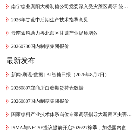
南宁糖业宾阳大桥制糖公司党委深入受灾蔗区调研 统筹推进甘蔗灾后复产工作
2026年甘蔗中后期生产技术指导意见
云南农科助力粤北蔗区甘蔗产业提质增效
20260730国内制糖集团报价
最新发布
新闻·期现·数据 | AI智糖日报（2026年8月7日）
20260807郑商所白糖期货持仓数据
20260807国内制糖集团报价
国家糖料产业技术体系岗位专家调研指导大新蔗区虫害防治
ISMA与NFCSF提议提前开启2026/27榨季，加强国内食糖供应