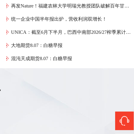
再发Nature！福建农林大学明瑞光教授团队破解百年甘蔗育种谜题：母本如何送出一份“双倍遗传礼物”
统一企业中国半年报出炉，营收利润双增长！
UNICA：截至6月下半月，巴西中南部2026/27榨季累计产糖1075.4万吨，同比减少152万吨
大地期货8.07：白糖早报
混沌天成期货8.07：白糖早报
商