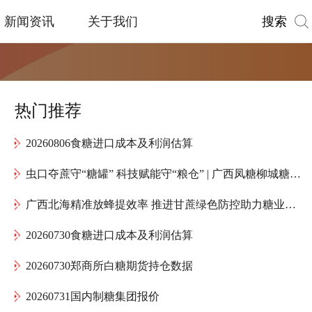
搜索
新闻资讯
关于我们
热门推荐
20260806食糖进口成本及利润估算
虫口夺蔗守“糖罐” 科技赋能守“粮仓” | 广西凤糖柳城糖厂全力护航“甜蜜产业”高质量发展
广西北海精准放蜂提效率 推进甘蔗绿色防控助力糖业提质增效
20260730食糖进口成本及利润估算
20260730郑商所白糖期货持仓数据
20260731国内制糖集团报价