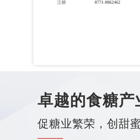
泛糖
0771-8062462
卓越的食糖产
促糖业繁荣，创甜