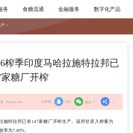
服务
食糖流通
金融服务
数字化产品
产 >
5/26榨季印度马哈拉施特拉邦已
47家糖厂开榨
分享到：
QQ
者 Prakash Jha
微信
度马哈拉施特拉邦已有147家糖厂开榨生产。该邦甘蔗入榨量为
收率为7.40%。