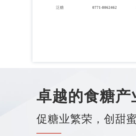
泛糖
0771-8062462
卓越的食糖产
促糖业繁荣，创甜