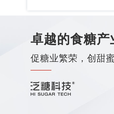
卓越的食糖产
促糖业繁荣，创甜