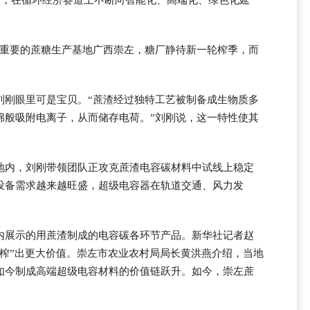
目标，在循环经济赛道上不断向智能化、高端化、绿色化延
国重要的蔗糖生产基地广西崇左，糖厂静待新一轮榨季，而
刘刚眼里可是宝贝。“蔗渣经过独特工艺被制备成生物质多
绵般吸附电离子，从而储存电荷。”刘刚说，这一特性使其
地内，刘刚带领团队正攻克蔗渣电容碳材料中试线上稳定
设备需求越来越旺盛，超级电容器在轨道交通、风力发
内展示的用蔗渣制成的电容碳各环节产品。新华社记者赵
榨”出更大价值。崇左市农业农村局局长黄洪燕介绍，当地
如今制成高端超级电容材料的价值链跃升。如今，崇左蔗