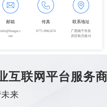
邮箱
传真
联系地址
info@hisugar.c
0771-8062474
广西南宁市良
om
庆区秋月路18
号
业互联网平台服务
蜜未来