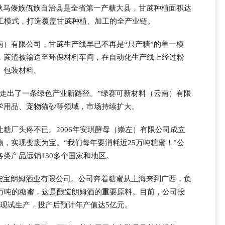
。耿马傣族佤族自治县是全省第一产糖大县，甘蔗种植面积达
加工模式，打造覆盖甘蔗种植、加工的全产业链。
南）有限公司，甘蔗生产线早已不再是“只产糖”的单一模
，蔗渣被输送至环保材料车间，在自动化生产线上经过粉
、包装材料。
，走出了一条绿色产业新路径。”绿赛可新材料（云南）有限
学用品、宠物猫砂等领域，市场持续扩大。
糖厂头疼不已。2006年安琪酵母（崇左）有限公司成立
，实现变废为宝。“我们每年要消耗近25万吨糖蜜！”公
类产品远销130多个国家和地区。
莱柒宝朗姆酒业有限公司。公司奔着糖蜜从上海来到广西，负
0万吨的糖蜜，这是酿造朗姆酒的重要原料。目前，公司投
现试生产，投产后预计年产值达5亿元。