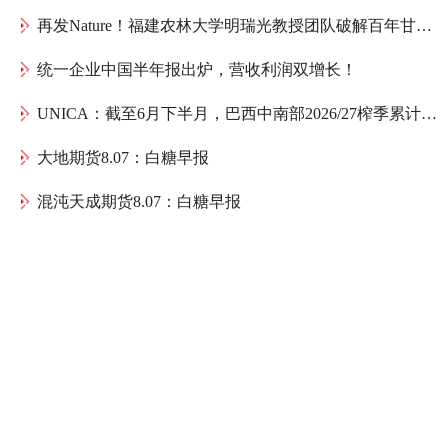
再发Nature！福建农林大学明瑞光教授团队破解百年甘蔗育种谜题：母本如何送出一份“双倍遗传礼物”
统一企业中国半年报出炉，营收利润双增长！
UNICA：截至6月下半月，巴西中南部2026/27榨季累计产糖1075.4万吨，同比减少152万吨
大地期货8.07：白糖早报
混沌天成期货8.07：白糖早报