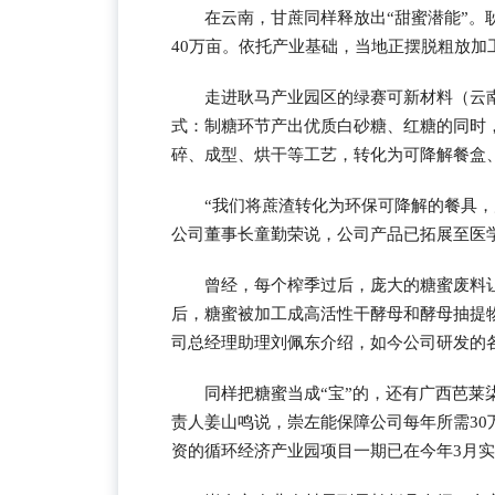
在云南，甘蔗同样释放出“甜蜜潜能”
40万亩。依托产业基础，当地正摆脱粗放
走进耿马产业园区的绿赛可新材料（云
式：制糖环节产出优质白砂糖、红糖的同时
碎、成型、烘干等工艺，转化为可降解餐盒
“我们将蔗渣转化为环保可降解的餐具
公司董事长童勤荣说，公司产品已拓展至医
曾经，每个榨季过后，庞大的糖蜜废料让
后，糖蜜被加工成高活性干酵母和酵母抽提物
司总经理助理刘佩东介绍，如今公司研发的各
同样把糖蜜当成“宝”的，还有广西芭
责人姜山鸣说，崇左能保障公司每年所需3
资的循环经济产业园项目一期已在今年3月实