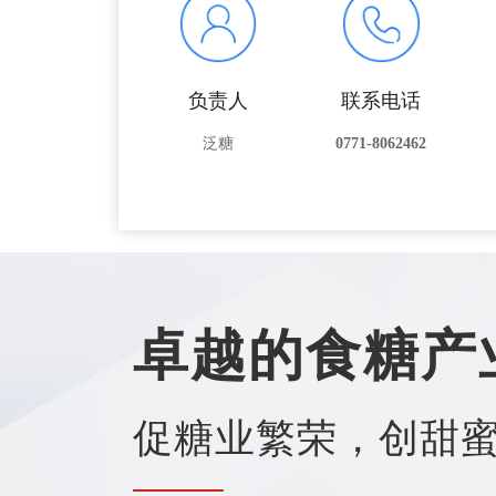
负责人
联系电话
泛糖
0771-8062462
卓越的食糖产
促糖业繁荣，创甜