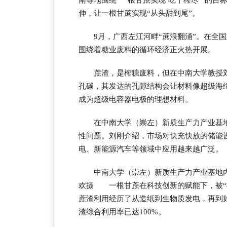
南等地围绕“一根甘蔗实现‘吃干榨尽’”的
伸，让一根甘蔗实现“从头甜到尾”。
9月，广西左江河畔“蔗浪翻涌”。在全
围绕着糖业废料的循环经济正火热开展。
蔗渣，是榨糖废料，但在中南大学教授
孔碳，其发达的孔隙结构会让材料像超级海
成为超级电容器电极的理想材料。
在中南大学（崇左）新质生产力产业基
性问题。刘刚介绍，市场对快充快放的储能
电、新能源汽车等领域中应用越来越广泛。
中南大学（崇左）新质生产力产业基地
欢摄 一根甘蔗在科技创新的赋能下，被“
蔗渣利用经历了从造纸到生物质发电，再到
渣综合利用率已达100%。