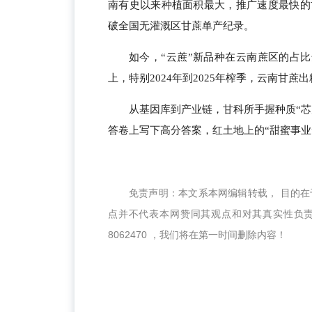
南有史以来种植面积最大，推广速度最快的甘
破全国无灌溉区甘蔗单产纪录。
如今，“云蔗”新品种在云南蔗区的占比
上，特别2024年到2025年榨季，云南甘蔗出糖
从基因库到产业链，甘科所手握种质“芯
答卷上写下高分答案，红土地上的“甜蜜事业
免责声明：本文系本网编辑转载， 目的
点并不代表本网赞同其观点和对其真实性负
8062470 ，我们将在第一时间删除内容！