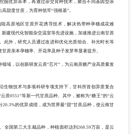
挖掘优异亲本，再通过杂交育种技术，聚合不同基因型亲
高甜度甘蔗，为育种筑牢“强根基”。
内陆高原地区甘蔗开花诱导技术，解决热带种孕穗成花难
时，新建现代化智能杂交温室等先进设施，加速推进云南甘蔗
。此外，研究人员通过改进和优化光质组合、补光时长等
使甘蔗亲本孕穗率、开花率及种子发芽率显著提升。
种领域，以创新研发云蔗“芯片”，为云南蔗糖产业高质量发
沿生物技术与多项科研专项支持下，甘科所首创异质复合
“云蔗0551”等新一代甘蔗品种。其中，被称为“糖王”的“云
蔗糖分20.3%的优异成绩，成为世界最“甜”甘蔗品种，使云南甘
大、全国第三大主栽品种，种植面积达到268.59万亩，是云