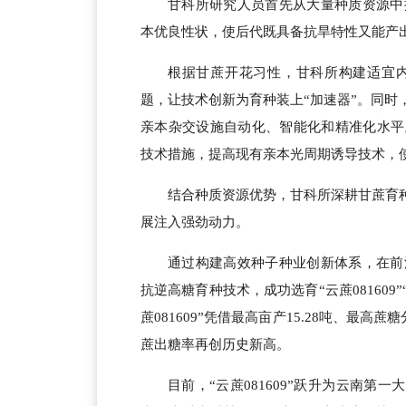
甘科所研究人员首先从大量种质资源中
本优良性状，使后代既具备抗旱特性又能产出
根据甘蔗开花习性，甘科所构建适宜
题，让技术创新为育种装上“加速器”。同
亲本杂交设施自动化、智能化和精准化水平
技术措施，提高现有亲本光周期诱导技术，
结合种质资源优势，甘科所深耕甘蔗育
展注入强劲动力。
通过构建高效种子种业创新体系，在前
抗逆高糖育种技术，成功选育“云蔗081609”
蔗081609”凭借最高亩产15.28吨、最高
蔗出糖率再创历史新高。
目前，“云蔗081609”跃升为云南第一