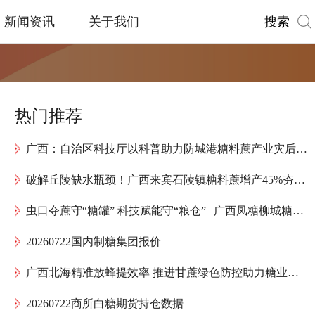
搜索
新闻资讯
关于我们
热门推荐
广西：自治区科技厅以科普助力防城港糖料蔗产业灾后复产
破解丘陵缺水瓶颈！广西来宾石陵镇糖料蔗增产45%夯实产业根基
虫口夺蔗守“糖罐” 科技赋能守“粮仓” | 广西凤糖柳城糖厂全力护航“甜蜜产业”高质量发展
20260722国内制糖集团报价
广西北海精准放蜂提效率 推进甘蔗绿色防控助力糖业提质增效
20260722商所白糖期货持仓数据