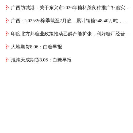
广西防城港：关于东兴市2026年糖料蔗良种推广补贴实际发放公示
广西：2025/26榨季截至7月底，累计销糖548.40万吨，工业库存221.34万吨
印度北方邦糖业政策推动乙醇产能扩张，利好糖厂经营与蔗农增收
大地期货8.06：白糖早报
混沌天成期货8.06：白糖早报