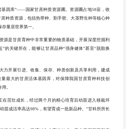
蜜基因库”——国家甘蔗种质资源圃。资源圃占地58亩，收
份的甘蔗种质资源，包括热带种、割手密、大茎野生种等核心种
保存量居世界第一。
资源是甘蔗育种中非常重要的物质基础，开展深度挖掘利
运”的关键所在，能够让甘蔗品种“强身健体”甚至“脱胎换
大力开展引进、收集、保存、种质创新及共享利用，建成
数量最大的甘蔗活体基因库，对保障我国甘蔗育种科技创
作用。
苗正在茁壮成长，经过两个月的精心培育后幼苗进入移栽环
幼苗成活率高达98%，有望育成一批新品种。”甘科所所长