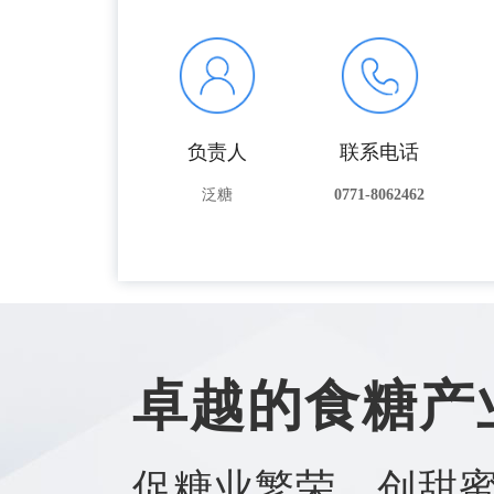
负责人
联系电话
泛糖
0771-8062462
卓越的食糖产
促糖业繁荣，创甜