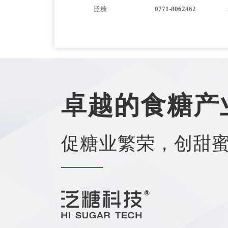
泛糖
0771-8062462
卓越的食糖产
促糖业繁荣，创甜