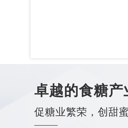
卓越的食糖产
促糖业繁荣，创甜