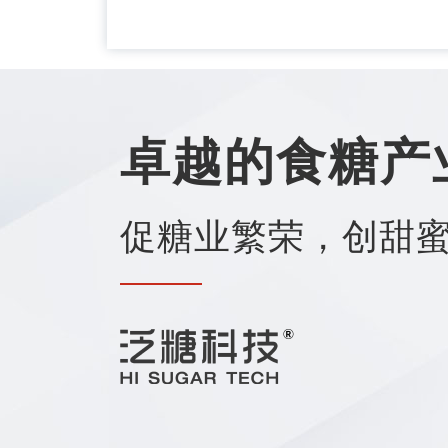
卓越的食糖产
促糖业繁荣，创甜