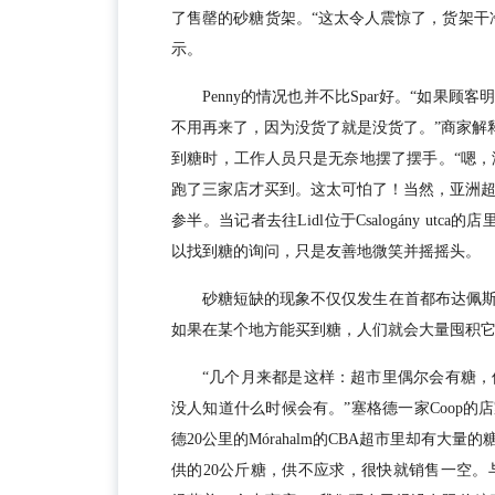
了售罄的砂糖货架。“这太令人震惊了，货架干
示。
Penny的情况也并不比Spar好。“如
不用再来了，因为没货了就是没货了。”商家解释道。
到糖时，工作人员只是无奈地摆了摆手。“嗯
跑了三家店才买到。这太可怕了！当然，亚洲超市
参半。当记者去往Lidl位于Csalogány utc
以找到糖的询问，只是友善地微笑并摇摇头。
砂糖短缺的现象不仅仅发生在首都布达佩
如果在某个地方能买到糖，人们就会大量囤积
“几个月来都是这样：超市里偶尔会有糖
没人知道什么时候会有。”塞格德一家Coop的
德20公里的Mórahalm的CBA超市里却有
供的20公斤糖，供不应求，很快就销售一空。与Győr