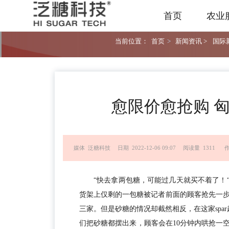
首页
农业
当前位置：
首页
>
新闻资讯 >
国际新
愈限价愈抢购 
媒体 泛糖科技
日期 2022-12-06 09:07
阅读量 1311
“快去拿两包糖，可能过几天就买不着了！“
货架上仅剩的一包糖被记者前面的顾客抢先一
三家。但是砂糖的情况却截然相反，在这家spa
们把砂糖都摆出来，顾客会在10分钟内哄抢一空！