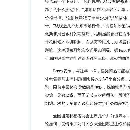
经营着一个小商店。“我们现在已经没有限价糖
释了为什么会这样。“如果我作为商家下订单，供货
价格出售。这意味着我每单至少损失250福
计。”纵观近几个月来市场行情，“视糖如珍宝”
佩斯和周围乡村的商店后，很明显能看出官方
什么时候才能进到糖。自从夏季以来，糖源紧
影响，这种现象可能会变得更加明显。据Tesco
价后的销量往往能达到以往的三倍。就砂糖而
Penny表示，与往年一样，糖类商品可
体销售额与去年同期相比将减少5-7个百分点
说，限价令最终会导致商品短缺，燃油就是前
砂糖，导致缺货。而圣诞节前夕的很长一段时
到糖。对此，多家连锁店只好对限价令商品实行
全国甜菜种植者协会主席几个月前也表示
论如何，疫情刚开始时民众大量囤积卫生纸和