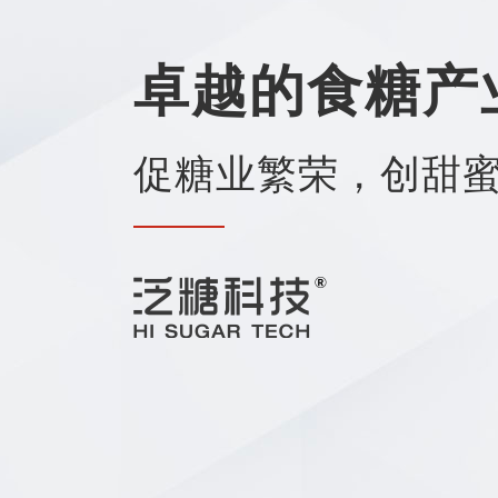
卓越的食糖产
促糖业繁荣，创甜