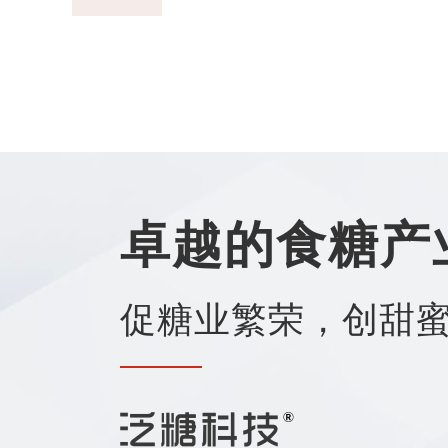
卓越的食糖产
促糖业繁荣，创甜