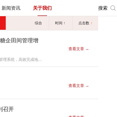
搜索
新闻资讯
关于我们
综合
时间
↑
点击数
↑
赋能糖企田间管理增
查看文章 →
在我国甘蔗主产区广西及云南的11个制糖集团、共67个糖厂的蔗区里，管理人员正通过泛糖科技的数字农业管理系统，高效完成地块采集、农资发放与甘蔗长势监测等工作，以“数据流”替代“汗水流”，让甘蔗拔节期的田间管理跑出智慧“加速度”。
查看文章 →
利召开