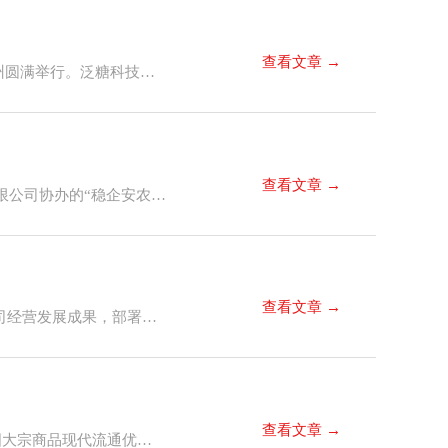
查看文章 →
4月28日，由广东省糖业协会、广西糖业协会、云南省糖业协会联合主办的2026食糖市场形势分析会议在广州圆满举行。泛糖科技作为国内食糖产业核心平台参会，深入了解行业最新动态，全面展示了其“平台+服务+数据+AI”食糖产业互联网平台生态系统建设成效。
查看文章 →
近日，由广东省糖业协会指导，广西泛糖科技有限公司、中信期货广州分公司联合主办，东莞市东糖集团有限公司协办的“稳企安农护航实体”2026年期货助力白糖产业风险管理交流会在东莞圆满落幕。全国近百名糖业企业代表、投资机构人士及行业专家齐聚一堂，聚焦食糖市场热点议题，共探产业风险管理新路径，为白糖产业链高质量发展搭建产融对接的专业平台。
查看文章 →
2月10日，广西泛糖科技有限公司在南宁召开了2025年度工作总结暨业务表彰大会。会议全面回顾2025年公司经营发展成果，部署新一年目标任务，表彰先进，凝聚共识，鼓舞全员以更加昂扬的姿态迎接新的一年。
查看文章 →
广西泛糖科技有限公司（下称“泛糖科技”）凭借糖业数字化供应链综合服务平台的创新实践，荣膺“2025中国大宗商品现代流通优秀案例”，成为大宗农产品数字化转型典范，同时携食糖贸易救济与产业安全预警业务受邀参会，以“创新引领+安全托底”的协同态势，在全国大宗商品舞台上彰显广西糖业实力。