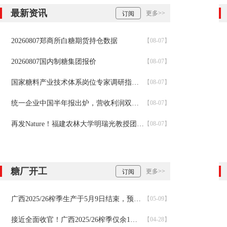
最新资讯
更多>>
订阅
20260807郑商所白糖期货持仓数据
【08-07】
20260807国内制糖集团报价
【08-07】
国家糖料产业技术体系岗位专家调研指导大新蔗区虫害防治
【08-07】
统一企业中国半年报出炉，营收利润双增长！
【08-07】
再发Nature！福建农林大学明瑞光教授团队破解百年甘蔗育种谜题：母本如何送出一份“双倍遗传礼物”
【08-07】
糖厂开工
更多>>
订阅
广西2025/26榨季生产于5月9日结束，预计产糖770万吨，创近12年新高
【05-09】
接近全面收官！广西2025/26榨季仅余1家糖厂未收榨
【04-28】