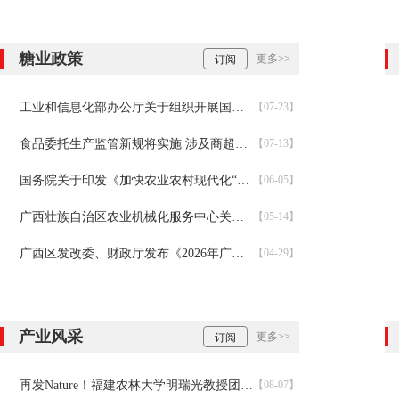
糖业政策
更多>>
订阅
工业和信息化部办公厅关于组织开展国家级零碳工厂建设工作的通知
【07-23】
食品委托生产监管新规将实施 涉及商超自有品牌、联名款等
【07-13】
国务院关于印发《加快农业农村现代化“十五五”规划》的通知
【06-05】
广西壮族自治区农业机械化服务中心关于申报2027年农机化推广项目的通知
【05-14】
广西区发改委、财政厅发布《2026年广西糖料蔗良种推广工作实施方案》
【04-29】
产业风采
更多>>
订阅
再发Nature！福建农林大学明瑞光教授团队破解百年甘蔗育种谜题：母本如何送出一份“双倍遗传礼物”
【08-07】