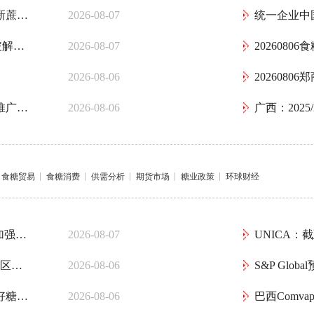
国家糖料产业技术体系岗位专家调研指导大新蔗区虫害防治
2026-08-07
统一企业中
再发Nature！福建农林大学明瑞光教授团队破解百年甘蔗育种谜题：母本如何送出一份“双倍遗传礼物”
2026-08-07
202608
2026-08-06
202608
广西防城港：关于东兴市2026年糖料蔗良种推广补贴实际发放公示
2026-08-06
食糖贸易
食糖消费
供需分析
期货市场
糖业政策
环球财经
ISMA与NFCSF提议提前开启2026/27榨季，加强国内食糖供应
2026-08-07
巴西农业部：截至7月上半月，巴西中南部地区累计生产乙醇139.5亿升
2026-08-06
印度北方邦糖业政策推动乙醇产能扩张，利好糖厂经营与蔗农增收
2026-08-06
巴西Comva