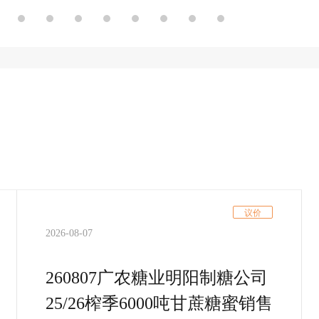
议价
2026-08-07
260807广农糖业明阳制糖公司
25/26榨季6000吨甘蔗糖蜜销售