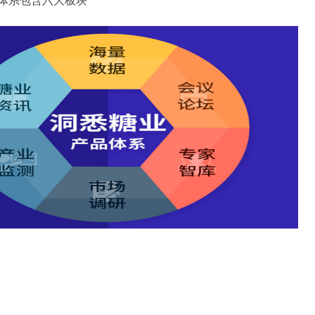
品体系包含六大板块
●
●