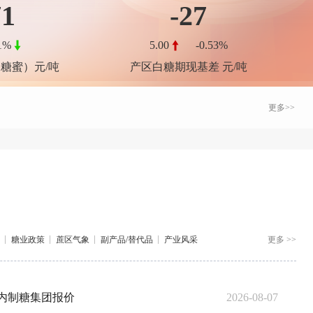
71
-27
81%
5.00
-0.53%
糖蜜）元/吨
产区白糖期现基差 元/吨
更多>>
知>>
糖业政策
蔗区气象
副产品/替代品
产业风采
更多 >>
7国内制糖集团报价
2026-08-07