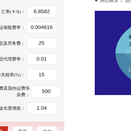
●"洞悉糖业"产
汇率(￥/$)：
运保险费率：
息及劳务费：
贸代理费率：
海关税率(%)：
费及国内运费等
杂费：
旋光度增值：