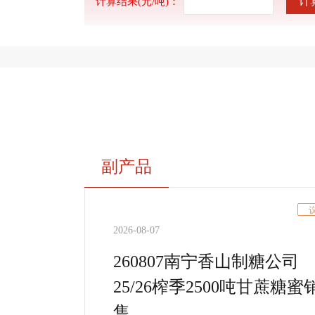
计
计算结果(元/吨)：
副产品
2026-08-07
260807南宁香山制糖公司
25/26榨季2500吨甘蔗糖蜜
售