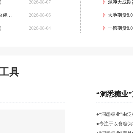
日）
2026-08-07
混沌天成期货
全球原糖价格站上15美分关口，国内糖市能否迎来转机？
2026-08-06
大地期货8.
日）
2026-08-04
一德期货8.
工具
“洞悉糖业
●“洞悉糖业”由
●专注于以食糖为