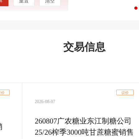
算
重置
清空
交易信息
议价
议价
2026-08-07
260807广农糖业东江制糖公司
销
25/26榨季3000吨甘蔗糖蜜销售