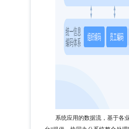
系统应用的数据流，基于各