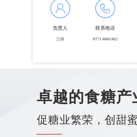
负责人
联系电话
泛糖
0771-8062462
卓越的食糖产
促糖业繁荣，创甜