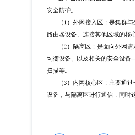
安全防护。
（1）外网接入区：是集群与
路由器设备、连接其他区域的核心
（2）隔离区：是面向外网请
均衡设备、以及相关的安全设备—
扫描等。
（3）内网核心区：主要通过
设备，与隔离区进行通信，同时