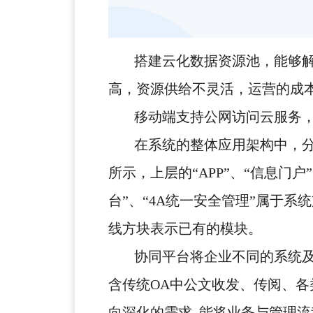
搭建云化数据资源池，能够
高，资源供给不灵活，运营的成
移动端支持公网访问云服务
在系统的整体应用架构中，
所示，上层的
“APP”、“信息门
台”、“4A统一安全管理”属于
线方块表示已有的模块。
协同平台将企业不同的系统
含传统
OA中公文收发、传阅、
向深化的需求, 能将业务与管理